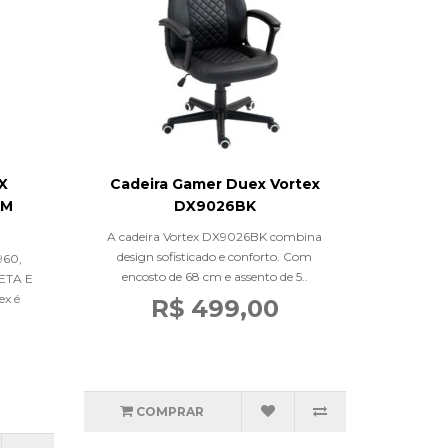
X
Cadeira Gamer Duex Vortex
OM
DX9026BK
A cadeira Vortex DX9026BK combina
design sofisticado e conforto. Com
60,
encosto de 68 cm e assento de 5..
ETA E
x é
R$ 499,00
COMPRAR