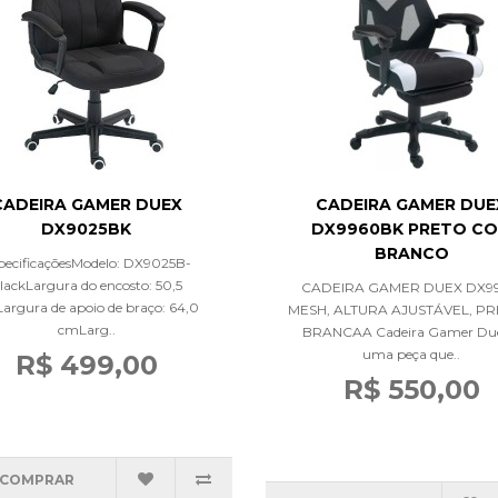
CADEIRA GAMER DUEX
CADEIRA GAMER DUE
DX9025BK
DX9960BK PRETO C
BRANCO
pecificaçõesModelo: DX9025B-
lackLargura do encosto: 50,5
CADEIRA GAMER DUEX DX99
argura de apoio de braço: 64,0
MESH, ALTURA AJUSTÁVEL, PR
cmLarg..
BRANCAA Cadeira Gamer Due
uma peça que..
R$ 499,00
R$ 550,00
COMPRAR