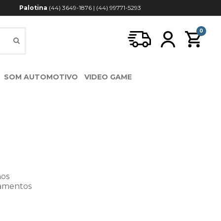
Palotina
(44) 3649-1876 | (44) 99771-5293
0
SOM AUTOMOTIVO
VIDEO GAME
nos
amentos