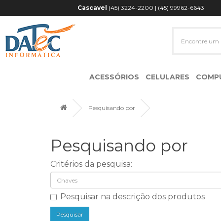
Cascavel
(45) 3224-2200 | (45) 99962-6643
ACESSÓRIOS
CELULARES
COMP
Acessórios Para Manutenção
Carregadores/Carregadores portátil
Pesquisando por
Pesquisando por
Critérios da pesquisa:
Pesquisar na descrição dos produtos