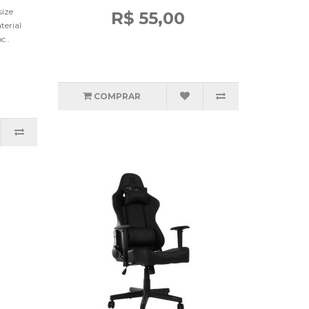
size
R$ 55,00
erial
c..
COMPRAR