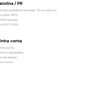
alotina / PR
enida presidente Kennedy 729 ao lado cvc
4) 3649-1876
M/WhatsApp:
4) 99771-5293
inha conta
nha conta
stórico de pedidos
sta de desejos
formativo