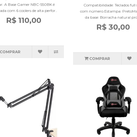
ar. A Base Gamer NBC-550BK é
Compatibilidade: Teclados full 
ada com 6 coolers de alta perfor..
com número.Estampa: PretoMat
da base: Borracha natural pro
R$ 110,00
R$ 30,00
COMPRAR
COMPRAR