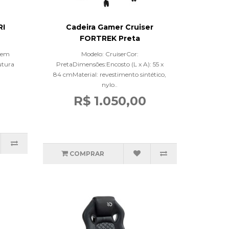
RI
Cadeira Gamer Cruiser
FORTREK Preta
quem
Modelo: CruiserCor:
utura
PretaDimensões:Encosto (L x A): 55 x
.
84 cmMaterial: revestimento sintético,
nylo..
R$ 1.050,00
COMPRAR