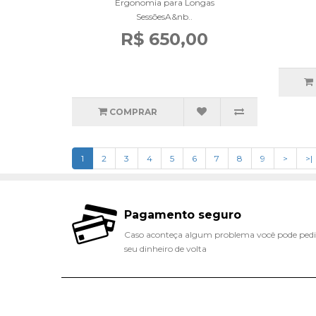
Ergonomia para Longas
SessõesA&nb..
R$ 650,00
COMPRAR
1
2
3
4
5
6
7
8
9
>
>|
Pagamento seguro
Caso aconteça algum problema você pode pedi
seu dinheiro de volta