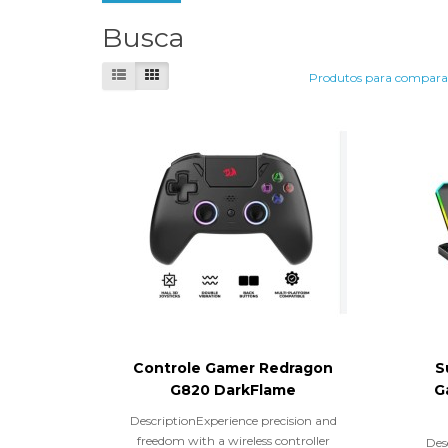
Busca
Produtos para comparar
Controle Gamer Redragon
S
G820 DarkFlame
G
DescriptionExperience precision and
freedom with a wireless controller
Des