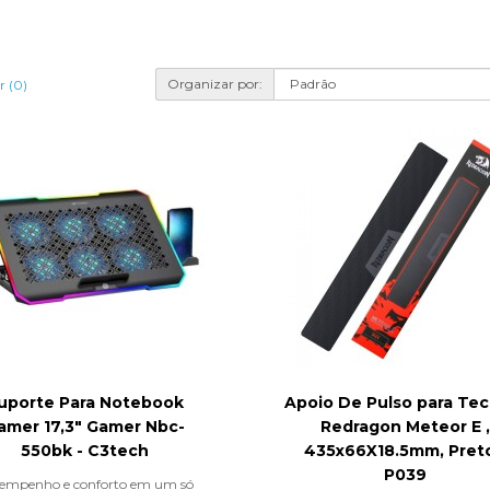
Organizar por:
 (0)
uporte Para Notebook
Apoio De Pulso para Tec
amer 17,3" Gamer Nbc-
Redragon Meteor E ,
550bk - C3tech
435x66X18.5mm, Preto
P039
empenho e conforto em um só