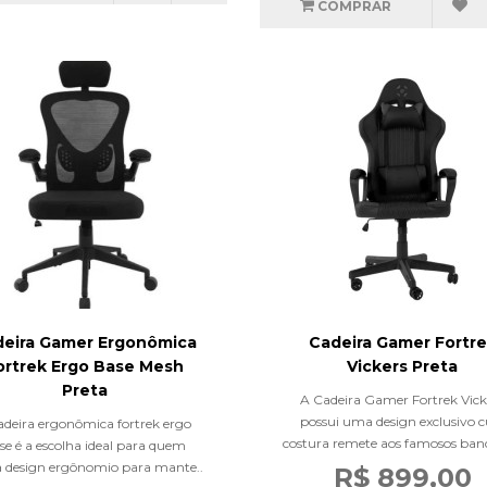
COMPRAR
deira Gamer Ergonômica
Cadeira Gamer Fortr
ortrek Ergo Base Mesh
Vickers Preta
Preta
A Cadeira Gamer Fortrek Vick
possui uma design exclusivo c
adeira ergonômica fortrek ergo
costura remete aos famosos banc
se é a escolha ideal para quem
 design ergônomio para mante..
R$ 899,00