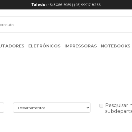
Toledo
(45) 3056-5959 | (45) 99917-8266
UTADORES
ELETRÔNICOS
IMPRESSORAS
NOTEBOOKS
Pesquisar 
subdepart