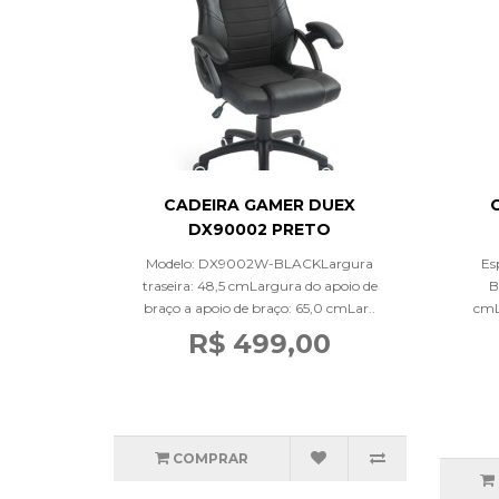
CADEIRA GAMER DUEX
DX90002 PRETO
Modelo: DX9002W-BLACKLargura
Es
traseira: 48,5 cmLargura do apoio de
B
braço a apoio de braço: 65,0 cmLar..
cmL
R$ 499,00
COMPRAR