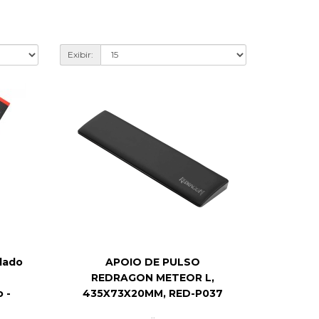
Exibir:
lado
APOIO DE PULSO
REDRAGON METEOR L,
 -
435X73X20MM, RED-P037
..