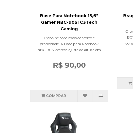
Base Para Notebook 15,6"
Bra
Gamer NBC-90SI C3Tech
Gaming
O br
B01
Trabalhe com mais conforto e
cons
praticidade. A Base para Notebook
NBC-90SI oferece ajuste de altura em
..
R$ 90,00
COMPRAR