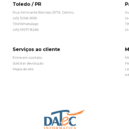
Toledo / PR
P
Rua Almirante Barroso 2976, Centro,
Av
(45) 3056-5959.
(4
TIM/WhatsApp:
TI
(45) 99917-8266
(4
Serviços ao cliente
M
Entre em contato
Mi
Solicitar devolução
Hi
Mapa do site
Li
In