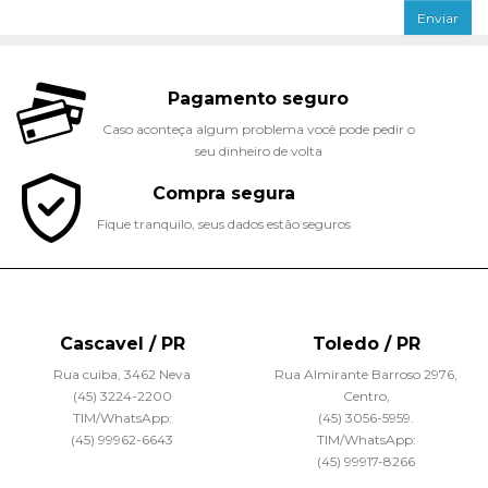
Pagamento seguro
Caso aconteça algum problema você pode pedir o
seu dinheiro de volta
Compra segura
Fique tranquilo, seus dados estão seguros
Cascavel / PR
Toledo / PR
Rua cuiba, 3462 Neva
Rua Almirante Barroso 2976,
(45) 3224-2200
Centro,
TIM/WhatsApp:
(45) 3056-5959.
(45) 99962-6643
TIM/WhatsApp:
(45) 99917-8266