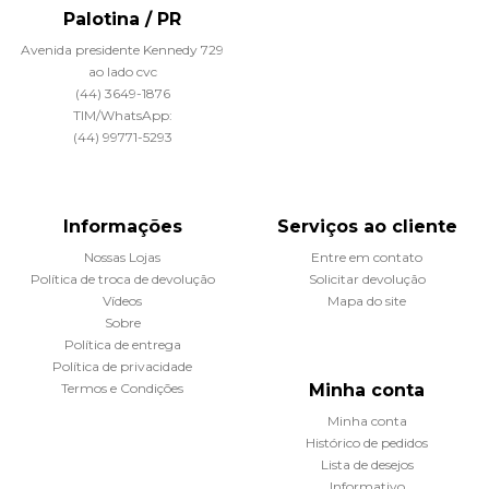
Palotina / PR
Avenida presidente Kennedy 729
ao lado cvc
(44) 3649-1876
TIM/WhatsApp:
(44) 99771-5293
Informações
Serviços ao cliente
Nossas Lojas
Entre em contato
Política de troca de devolução
Solicitar devolução
Vídeos
Mapa do site
Sobre
Política de entrega
Política de privacidade
Termos e Condições
Minha conta
Minha conta
Histórico de pedidos
Lista de desejos
Informativo