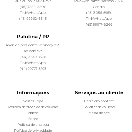
Rua cuiba, 3462 Neva
Rua Almirante Barroso 2976,
(45) 3224-2200
Centro,
TIM/WhatsApp:
(45) 3056-5959.
(45) 99962-6643
TIM/WhatsApp:
(45) 99917-8266
Palotina / PR
Avenida presidente Kennedy 729
ao lado cvc
(44) 3649-1876
TIM/WhatsApp:
(44) 99771-5293
Informações
Serviços ao cliente
Nossas Lojas
Entre em contato
Política de troca de devolução
Solicitar devolução
Vídeos
Mapa do site
Sobre
Política de entrega
Política de privacidade