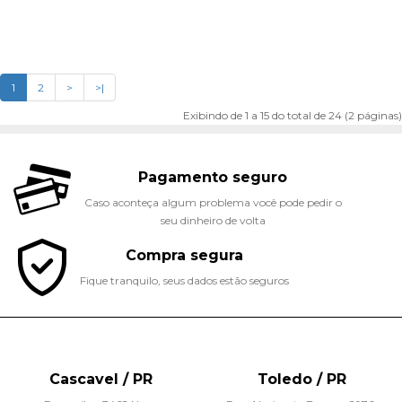
1
2
>
>|
Exibindo de 1 a 15 do total de 24 (2 páginas)
Pagamento seguro
Caso aconteça algum problema você pode pedir o
seu dinheiro de volta
Compra segura
Fique tranquilo, seus dados estão seguros
Cascavel / PR
Toledo / PR