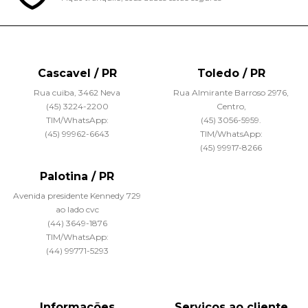
Cascavel / PR
Toledo / PR
Rua cuiba, 3462 Neva
Rua Almirante Barroso 2976,
(45) 3224-2200
Centro,
TIM/WhatsApp:
(45) 3056-5959.
(45) 99962-6643
TIM/WhatsApp:
(45) 99917-8266
Palotina / PR
Avenida presidente Kennedy 729
ao lado cvc
(44) 3649-1876
TIM/WhatsApp:
(44) 99771-5293
Informações
Serviços ao cliente