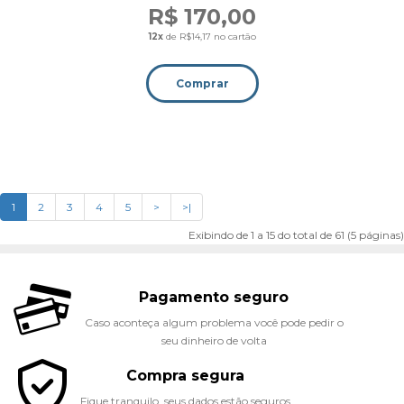
R$ 170,00
12x
de R$14,17 no cartão
Comprar
1
2
3
4
5
>
>|
Exibindo de 1 a 15 do total de 61 (5 páginas)
Pagamento seguro
Caso aconteça algum problema você pode pedir o
seu dinheiro de volta
Compra segura
Fique tranquilo, seus dados estão seguros