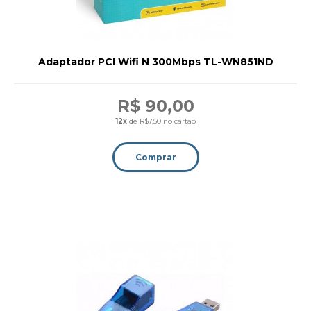
Adaptador PCI Wifi N 300Mbps TL-WN851ND
R$ 90,00
12x
de R$7,50 no cartão
Comprar